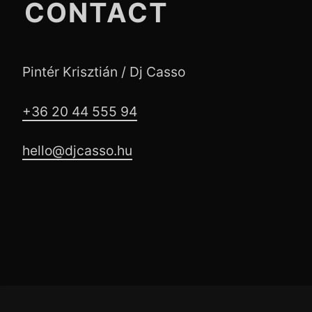
CONTACT
Pintér Krisztián / Dj Casso
+36 20 44 555 94
hello@djcasso.hu
Footer